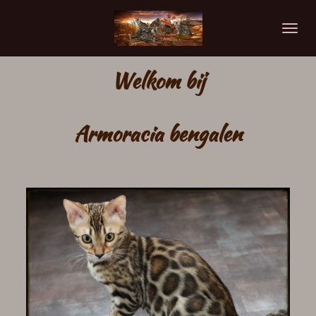
Ga
direct
naar
de
Welkom bij
hoofdinhoud
Armoracia bengalen