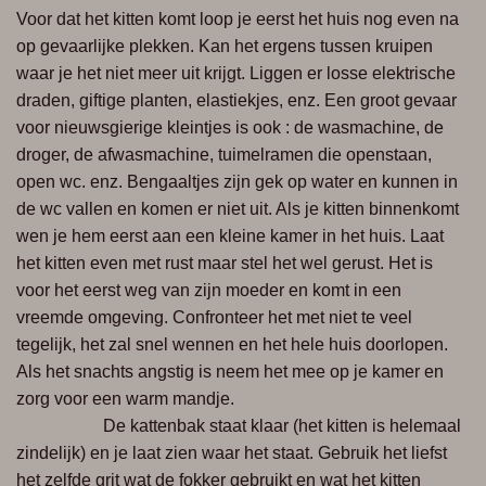
Voor dat het kitten komt loop je eerst het huis nog even na
op
gevaarlijke plekken. Kan het ergens tussen kruipen
waar je het
niet meer uit krijgt. Liggen er losse elektrische
draden, giftige
planten, elastiekjes, enz. Een groot gevaar
voor nieuwsgierige
kleintjes is ook : de wasmachine, de
droger, de afwasmachine, tuimelramen die
openstaan,
open wc. enz. Bengaaltjes zijn gek op water en kunnen in
de wc vallen
en komen er niet uit.
Als je kitten binnenkomt
wen je hem eerst aan een kleine kamer in het huis. Laat
het kitten even met rust maar stel het wel gerust. Het is
voor het eerst weg van zijn
moeder en komt in een
vreemde omgeving. Confronteer het met niet te veel
tegelijk, het zal snel wennen en het hele huis doorlopen.
Als het snachts angstig is
neem het mee op je kamer en
zorg voor een warm mandje.
De kattenbak staat klaar
(het kitten is helemaal
zindelijk) en je laat zien waar het staat. Gebruik het liefst
het
zelfde grit wat de fokker gebruikt en wat het kitten