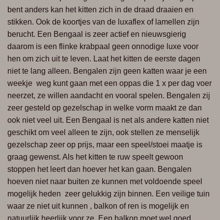
bent anders kan het kitten zich in de draad draaien en
stikken. Ook de koortjes van de luxaflex of lamellen zijn
berucht. Een Bengaal is zeer actief en nieuwsgierig
daarom is
een flinke
krabpaal geen onnodige luxe voor
hen om zich uit te leven. Laat het kitten de eerste dagen
niet te lang alleen.
Bengalen zijn
geen katten waar je een
weekje weg
kunt gaan met een oppas die 1 x per dag voer
neerzet, ze willen aandacht en vooral spelen. Bengalen zij
zeer gesteld
op gezelschap
in welke
vorm maakt
ze dan
ook niet veel uit. Een Bengaal is net als andere
katten niet
geschikt om veel alleen te zijn, ook stellen ze menselijk
gezelschap zeer op prijs, maar een speel/stoei maatje
is
graag
gewenst. Als het kitten te ruw speelt gewoon
stoppen het leert dan hoever het kan gaan. Bengalen
hoeven
niet naar
buiten ze kunnen met voldoende speel
mogelijk
heden zeer
gelukkig zijn binnen. Een veilige tuin
waar ze niet uit
kunnen ,
balkon of ren is mogelijk en
natuurlijk heerlijk voor ze. Een
balkon moet
wel goed