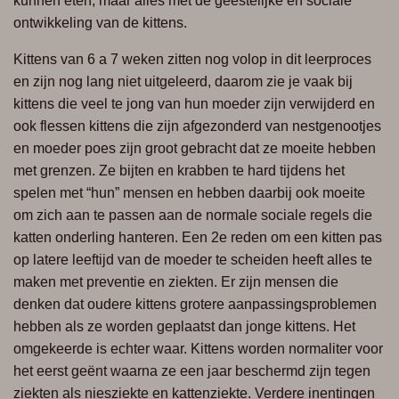
kunnen eten, maar alles met de geestelijke en sociale
ontwikkeling van de kittens.
Kittens van 6 a 7 weken zitten nog volop in dit leerproces
en zijn nog lang niet
uitgeleerd, daarom zie je vaak bij
kittens die veel te jong van hun moeder zijn
verwijderd en
ook flessen kittens die zijn afgezonderd van nestgenootjes
en moeder
poes zijn groot gebracht dat ze moeite hebben
met grenzen. Ze bijten en krabben te
hard tijdens het
spelen met “hun” mensen en hebben daarbij ook moeite
om zich
aan te passen aan de normale sociale regels die
katten onderling hanteren.
Een 2e reden om een kitten pas
op latere leeftijd van de moeder te scheiden heeft
alles te
maken met preventie en ziekten. Er zijn mensen die
denken dat oudere
kittens grotere aanpassingsproblemen
hebben als ze worden geplaatst dan jonge
kittens. Het
omgekeerde is echter waar. Kittens worden normaliter voor
het eerst
geënt waarna ze een jaar beschermd zijn tegen
ziekten als niesziekte en
kattenziekte. Verdere inentingen