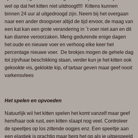
wel op dat het kitten niet uitdroogt!!!! Kittens kunnen
binnen 24 uur al uitgedroogd zijn. Neem bij het
overgaan
naar
een ander droogvoer altijd de tijd ervoor, de maag van
een kat kan een grote verandering in `t
voer niet
aan en
dit
kan diarree veroorzaken. Meng gedurende enige dagen
het oude en nieuwe voer en verhoog elke keer het
percentage nieuwe voer. De brokjes mogen de gehele dag
tot zijn/haar beschikking staan, verder kun je het kitten ook
gekookte vis, geklokte kip, of tartaar geven maar geef nooit
varkensvlees
Het spelen en opvoeden
Natuurlijk wil het kitten spelen het komt vanzelf maar geef
hem/haar ook rust, een kitten slaapt nog veel. Controleer
de speeltjes op
los zittende
oogjes enz. Een speeltje aan
een elastiek is prachtig maar berg het op als je uitgespeeld