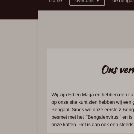
Home
over ons
de benga
Ons ver
Wij
zijn
Ed
en
Marja
en
hebben
een
ca
op
onze
site
kunt
zien
hebben
wij
een
Bengaal.
Sinds
we
onze
eerste
2
Beng
besmet
met
het
“Bengalenvirus
“ en is
onze
katten. H
et
is
dan
ook
een
steed