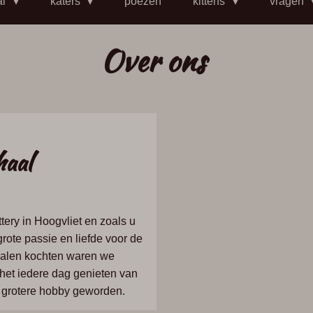
al
katers
poezen
kittens
vragen
Over ons
haal
ttery
in
Hoogvliet
en
zoals
u
grote
passie
en
liefde
voor
de
alen
kochten
waren
we
 het
iedere
dag
genieten
van
s
grotere
hobby
geworden.