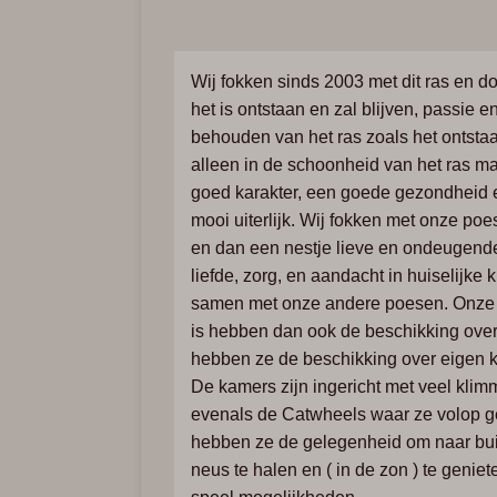
Wij
fokken
sinds
2003
met
dit r
as
en
d
het
is
ontstaan
en
zal
blijven,
passie
e
behouden
van
het
ras
zoals
het
ontsta
alleen
in
de
schoonheid
van
het
ras
ma
goed
karakter,
een
goede
gezondheid
mooi
uiterlijk.
Wij
fokken
met
onze
poe
en
dan
een
nestje
lieve
en
ondeugend
liefde,
zorg,
en
aandacht
in
huiselijke
k
samen
met
onze
andere
poesen
.
Onz
i
s
hebben
dan
ook
de
beschikking
ove
hebben
ze
de
beschikking
over
eigen
De
kamers
zijn
ingericht
met
veel
klim
evenals
de
Catwheels
waar
ze v
olop
g
hebben
ze
de
gelegenheid
om
naar
bu
neus te halen en ( in de zon ) te genie