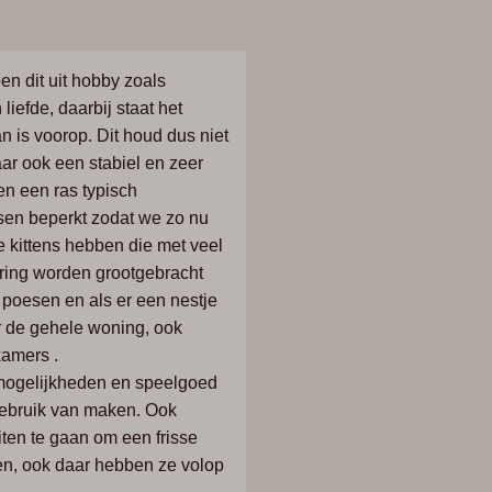
oen
dit
uit
hobby
zoals
n
liefde,
daarbij
staat
het
an
is
voorop.
Dit
houd
dus
niet
ar
ook
een
stabiel
en z
eer
en
een
ras
typisch
sen
beperkt
zodat
we
zo
nu
e
kittens
hebben
die
met
veel
ring
worden
grootgebracht
e
poesen
en
als e
r
een
nestje
r
de
gehele
woning,
ook
kamers
.
mogelijkheden
en
speelgoed
ebruik
van
maken.
Ook
iten
te
gaan
om een frisse
ten, ook daar hebben ze volop